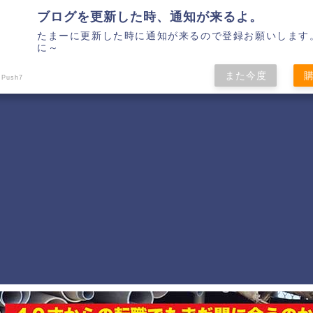
ブログを更新した時、通知が来るよ。
ホーム
プライバシーポリシー
たまーに更新した時に通知が来るので登録お願いします
に～
また今度
 Push7