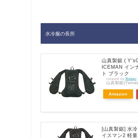
水冷服の長所
山真製鋸 ( Y’s
ICEMAN イン
ト ブラック
created by
Rinker
山真製鋸(Yamash
Amazon
[山真製鋸] 水冷
イスマン2 軽量