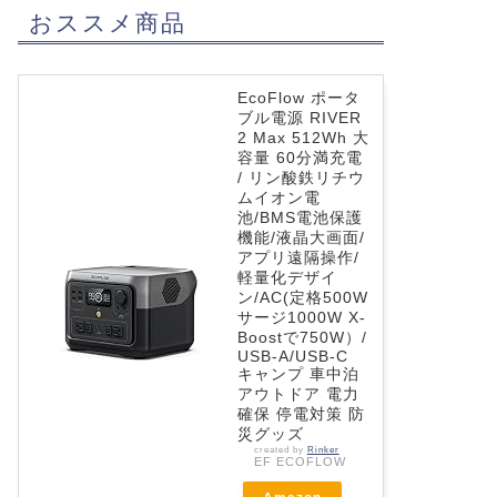
おススメ商品
EcoFlow ポータ
ブル電源 RIVER
2 Max 512Wh 大
容量 60分満充電
/ リン酸鉄リチウ
ムイオン電
池/BMS電池保護
機能/液晶大画面/
アプリ遠隔操作/
軽量化デザイ
ン/AC(定格500W
サージ1000W X-
Boostで750W）/
USB-A/USB-C
キャンプ 車中泊
アウトドア 電力
確保 停電対策 防
災グッズ
created by
Rinker
EF ECOFLOW