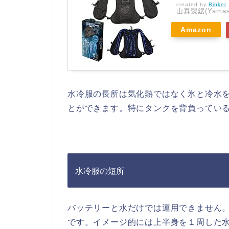
created by
Rinker
山真製鋸(Yamash
Amazon
水冷服の長所は気化熱ではなく氷と冷水
とができます。特にタンクを背負ってい
水冷服の短所
バッテリーと水だけでは運用できません
です。イメージ的には上半身を１周した