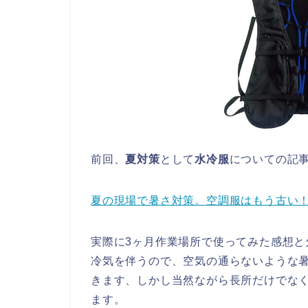
前回、
夏対策
として
水冷服
についての記
夏の現場で暑さ対策。空調服はもう古い
実際に3ヶ月作業場所で使ってみた感想
冷気を伴うので、空気の通らないような
きます、しかし当然ながら長所だけでな
ます。