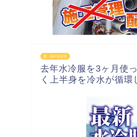
夏・熱中症対策
去年水冷服を3ヶ月使
く上半身を冷水が循環