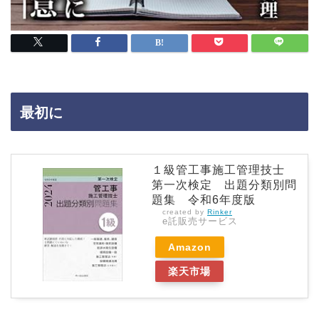
最初に
１級管工事施工管理技士
第一次検定 出題分類別問
題集 令和6年度版
created by
Rinker
e託販売サービス
Amazon
楽天市場