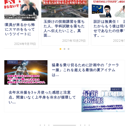
玉掛けの技能講習を落ち
設計は無責任！ 設
性作業員が来るから怖
た人、学科試験を落ちた
たからもう後は現地
。常にスマホをもって
人へ伝えたいこと。真
せであなたの仕事で
戒というツイートに
面...
す。...
.
2021年10月29日
2022年5月
2024年9月19日
猛暑を乗り切るために計画中の「クーラ
ー服」これを超える最強の夏アイテム
は...
去年水冷服を3ヶ月使った感想と注意
点。間違いなく上半身を冷水が循環して
い...