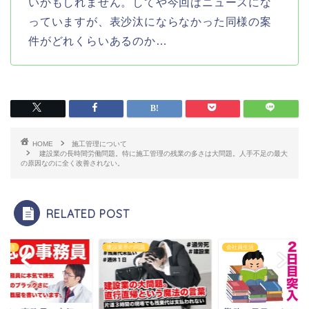
いかもしれません。してや今回はニュースにな
っていますが、表沙汰にならなかった同様の案
件がどれくらいあるのか…
HOME
施工管理について
建設業の長時間労働問題。特に施工管理の残業の多さは大問題。人手不足の最大
の原因なのに全く改善されない。
RELATED POST
員生活
建設業界の問題
会社員生活