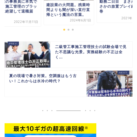
設業の事務員に本気で
勤務二日目 まさか
建設業の大問題。残業時
気と施工管理のブラッ
さかの放置プレイ継
間よりも闇が深い直行直
さに絶望して退職届
巻
帰という魔法の言葉。
.
2021年6
2024年6月1日
2022年11月11日
二級管工事施工管理技士の試験会場で見
た不思議な光景。実務経験の不正は全
く...
夏の現場で暑さ対策。空調服はもう古
い！これからは水冷の時代？