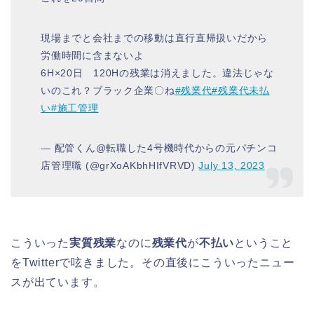
現場までと会社までの移動は直行直帰扱いだから
労働時間に含まないよ
6H×20日 120Hの残業は消えました。違法じゃな
いのこれ？ブラック企業〇ね
#残業代
#残業代未払
い
#施工管理
— 配管くん@転職した4号機時代からの元パチンコ
店管理職 (@grXoAKbhHIfVRVD)
July 13, 2023
こういった
実質残業
なのに
残業代
が
不払い
ということ
をTwitterで呟きました。その直後にこういったニュー
スが出ています。